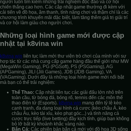
người luôn tìm kiếm những trải nghiệm độc đáo và cơ hội
chiến thắng cao hơn. Các cập nhật game thường đi kèm với
cải tiến về đồ họa, âm thanh, tính năng chơi và thậm chí là các
chương trình khuyến mãi đặc biệt, làm tăng thêm giá trị giải trí
và cơ hội làm giàu cho người chơi.
Những loại hình game mới được cập
nhật tại k8vina win
k8vina win
liên tục làm mới thư viện trò chơi của mình với sự
hợp tác từ các nhà cung cấp game hàng đầu thế giới như MW
(MegaWin Gaming), PG (PGSoft), PS (PSGaming), AG
(APGaming), JILI (Jili Games), JDB (JDB Gaming), VA
(VAGaming). Dưới đây là những loại hình game mới nổi bật
mà bạn có thể trải nghiệm:
Thể Thao:
Cập nhật liên tục các giải đấu lớn nhỏ trên
toàn cầu, từ bóng đá, bóng rổ, tennis đến các môn thể
thao điện tử (Esports).
k8vina win
mang đến tỷ lệ kèo
cạnh tranh, đa dạng loại hình cá cược (kèo châu Á, kèo
châu Âu, kèo tài xỉu, kèo phạt góc...) và tính năng cá
cược trực tiếp (live betting) đầy kịch tính, giúp bạn không
bỏ lỡ bất kỳ khoảnh khắc vàng nào.
Bắn Cá:
Các phiên bản bắn cá mới với đồ họa 3D sống