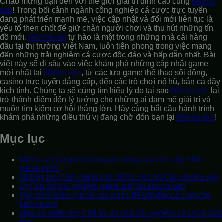
Chào mừng bạn đến với thế giới giải trí đỉnh cao cùng
k8vina
win
! Trong bối cảnh ngành công nghiệp cá cược trực tuyến
đang phát triển mạnh mẽ, việc cập nhật và đổi mới liên tục là
yếu tố then chốt để giữ chân người chơi và thu hút những tín
đồ mới.
k8vina win
tự hào là một trong những nhà cái hàng
đầu tại thị trường Việt Nam, luôn tiên phong trong việc mang
đến những trải nghiệm cá cược độc đáo và hấp dẫn nhất. Bài
viết này sẽ đi sâu vào việc khám phá những cập nhật game
mới nhất tại
k8vina win
, từ các tựa game thể thao sôi động,
casino trực tuyến đẳng cấp, đến các trò chơi nổ hũ, bắn cá đầy
kịch tính. Chúng ta sẽ cùng tìm hiểu lý do tại sao
k8vina win
lại
trở thành điểm đến lý tưởng cho những ai đam mê giải trí và
muốn tìm kiếm cơ hội thắng lớn. Hãy cùng bắt đầu hành trình
khám phá những điều thú vị đang chờ đón bạn tại
k8vina win
!
Mục lục
k8vina win là gì và tầm quan trọng của việc cập nhật
game mới?
Những loại hình game mới được cập nhật tại k8vina win
Lợi ích khi trải nghiệm game mới tại k8vina win
Quy trình tham gia và các bước để bắt đầu cá cược tại
k8vina win
Mẹo và chiến lược để tối ưu hóa trải nghiệm cá cược của
bạn