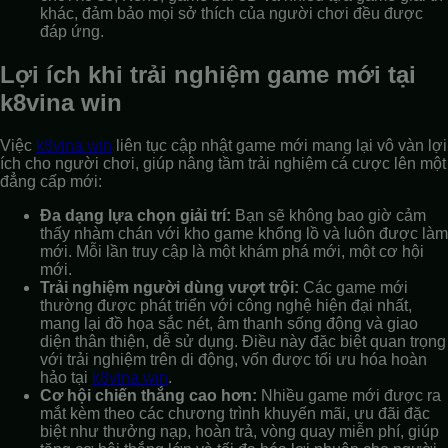
khác, đảm bảo mọi sở thích của người chơi đều được
đáp ứng.
Lợi ích khi trải nghiệm game mới tại
k8vina win
Việc
k8vina win
liên tục cập nhật game mới mang lại vô vàn lợi
ích cho người chơi, giúp nâng tầm trải nghiệm cá cược lên một
đẳng cấp mới:
Đa dạng lựa chọn giải trí:
Bạn sẽ không bao giờ cảm
thấy nhàm chán với kho game khổng lồ và luôn được làm
mới. Mỗi lần truy cập là một khám phá mới, một cơ hội
mới.
Trải nghiệm người dùng vượt trội:
Các game mới
thường được phát triển với công nghệ hiện đại nhất,
mang lại đồ họa sắc nét, âm thanh sống động và giao
diện thân thiện, dễ sử dụng. Điều này đặc biệt quan trọng
với trải nghiệm trên di động, vốn được tối ưu hóa hoàn
hảo tại
k8vina win
.
Cơ hội chiến thắng cao hơn:
Nhiều game mới được ra
mắt kèm theo các chương trình khuyến mãi, ưu đãi đặc
biệt như thưởng nạp, hoàn trả, vòng quay miễn phí, giúp