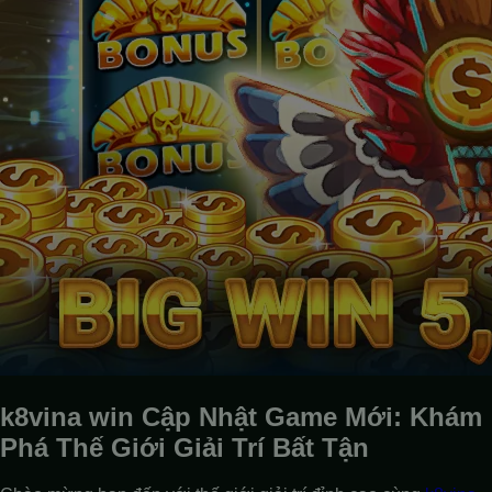
k8vina win Cập Nhật Game Mới: Khám
Phá Thế Giới Giải Trí Bất Tận